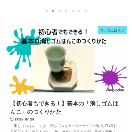
1
2
3
4
5
6
7
消しゴムはんこ
【初心者もできる！】基本の「消しゴムは
んこ」のつくりかた
2026.07.28
「消しゴムはんこ」は、消しゴムをカッターナイフや彫刻刀で削っ
て加工するクラフトです。 難しそうにみえますが、意外と簡単！ お