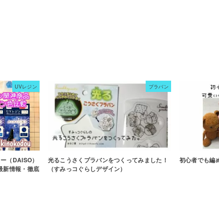
UVレジン
プラバン
（DAISO）
光るこうさくプラバンをつくってみました！
初心者でも編
最新情報・徹底
（すみっコぐらしデザイン）