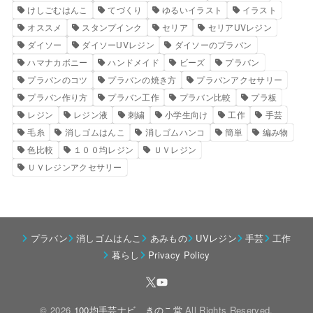
けしごむはんこ
てづくり
ゆるいイラスト
イラスト
オススメ
スタンプインク
セリア
セリアUVレジン
ダイソー
ダイソーUVレジン
ダイソーのプラバン
ハマナカボニー
ハンドメイド
ビーズ
プラバン
プラバンのコツ
プラバンの焼き方
プラバンアクセサリー
プラバン作り方
プラバン工作
プラバン比較
プラ板
レジン
レジン液
刺繍
小学生向け
工作
手芸
毛糸
消しゴムはんこ
消しゴムハンコ
簡単
編み物
色比較
１００均レジン
ＵＶレジン
ＵＶレジンアクセサリー
プラバン
消しゴムはんこ
あみもの
UVレジン
手芸
工作
暮らし
Privacy Policy
© 2026
100均手芸ナビ きのこ堂
All Rights Reserved.