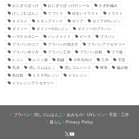
おにぎりぽっけ
おにぎりぽっけのシール
かぎ針編み
けしごむはんこ
てづくり
ゆるいイラスト
イラスト
オススメ
スタンプインク
セリア
セリアUVレジン
ダイソー
ダイソーUVレジン
ダイソーのプラバン
ハマナカボニー
ハンドメイド
ビーズ
プラバン
プラバンのコツ
プラバンの焼き方
プラバンアクセサリー
プラバン作り方
プラバン工作
プラバン比較
プラ板
レジン
レジン液
刺繍
小学生向け
工作
手芸
毛糸
消しゴムはんこ
消しゴムハンコ
簡単
編み物
色比較
１００均レジン
ＵＶレジン
ＵＶレジンアクセサリー
プラバン
消しゴムはんこ
あみもの
UVレジン
手芸
工作
暮らし
Privacy Policy