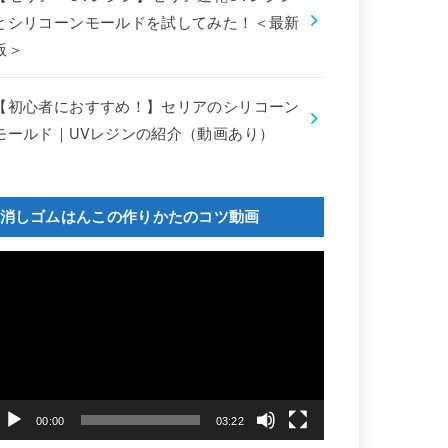
とシリコーンモールドを試してみた！＜最新
版＞
【初心者におすすめ！】セリアのシリコーン
モールド｜UVレジンの紹介（動画あり）
消しゴムはんこの作りかたのコツ動画
動
画
プ
レ
ー
ヤ
ー
00:00
03:22