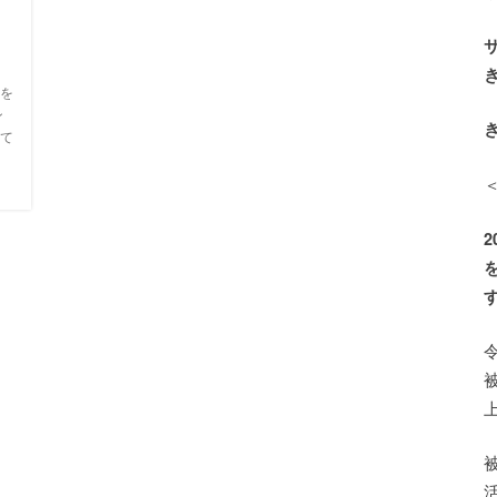
キ
を
ン
て
く