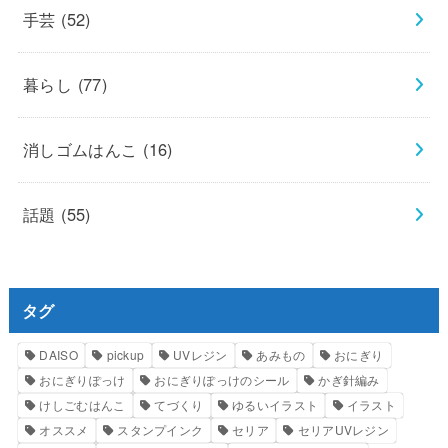
手芸
(52)
暮らし
(77)
消しゴムはんこ
(16)
話題
(55)
タグ
DAISO
pickup
UVレジン
あみもの
おにぎり
おにぎりぽっけ
おにぎりぽっけのシール
かぎ針編み
けしごむはんこ
てづくり
ゆるいイラスト
イラスト
オススメ
スタンプインク
セリア
セリアUVレジン