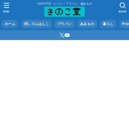
100均手芸・レジン・プラバン・編みもの
MENU
SEARCH
ホーム
消しゴムはんこ
プラバン
あみもの
暮らし
Priv