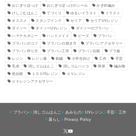
おにぎりぽっけ
おにぎりぽっけのシール
かぎ針編み
けしごむはんこ
てづくり
ゆるいイラスト
イラスト
オススメ
スタンプインク
セリア
セリアUVレジン
ダイソー
ダイソーUVレジン
ダイソーのプラバン
ハマナカボニー
ハンドメイド
ビーズ
プラバン
プラバンのコツ
プラバンの焼き方
プラバンアクセサリー
プラバン作り方
プラバン工作
プラバン比較
プラ板
レジン
レジン液
刺繍
小学生向け
工作
手芸
毛糸
消しゴムはんこ
消しゴムハンコ
簡単
編み物
色比較
１００均レジン
ＵＶレジン
ＵＶレジンアクセサリー
プラバン
消しゴムはんこ
あみもの
UVレジン
手芸
工作
暮らし
Privacy Policy