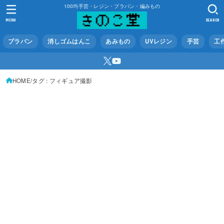
100均手芸・レジン・プラバン・編みもの
MENU
SEARCH
プラバン
消しゴムはんこ
あみもの
UVレジン
手芸
工
HOME
タグ : フィギュア撮影