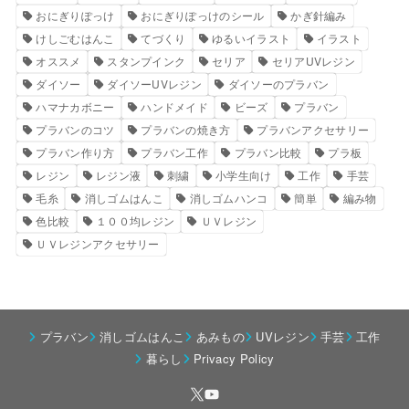
おにぎりぽっけ
おにぎりぽっけのシール
かぎ針編み
けしごむはんこ
てづくり
ゆるいイラスト
イラスト
オススメ
スタンプインク
セリア
セリアUVレジン
ダイソー
ダイソーUVレジン
ダイソーのプラバン
ハマナカボニー
ハンドメイド
ビーズ
プラバン
プラバンのコツ
プラバンの焼き方
プラバンアクセサリー
プラバン作り方
プラバン工作
プラバン比較
プラ板
レジン
レジン液
刺繍
小学生向け
工作
手芸
毛糸
消しゴムはんこ
消しゴムハンコ
簡単
編み物
色比較
１００均レジン
ＵＶレジン
ＵＶレジンアクセサリー
プラバン
消しゴムはんこ
あみもの
UVレジン
手芸
工作
暮らし
Privacy Policy