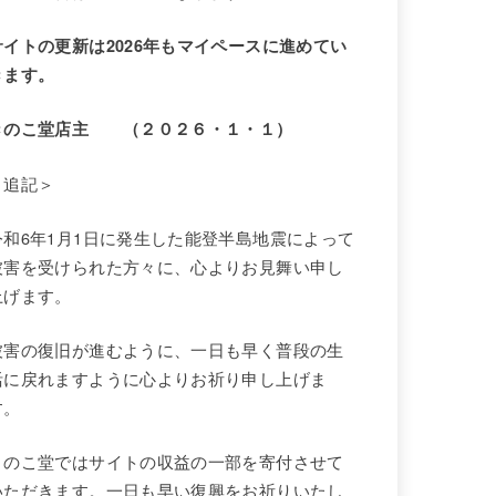
サイトの更新は2026年もマイペースに進めてい
きます。
きのこ堂店主 （２０２６・１・１）
＜追記＞
令和6年1月1日に発生した能登半島地震によって
被害を受けられた方々に、心よりお見舞い申し
上げます。
被害の復旧が進むように、一日も早く普段の生
活に戻れますように心よりお祈り申し上げま
す。
きのこ堂ではサイトの収益の一部を寄付させて
いただきます。一日も早い復興をお祈りいたし