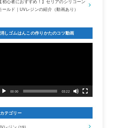
【初心者におすすめ！】セリアのシリコーン
モールド｜UVレジンの紹介（動画あり）
消しゴムはんこの作りかたのコツ動画
動
画
プ
レ
ー
ヤ
ー
00:00
03:22
カテゴリー
UVレジン
(19)