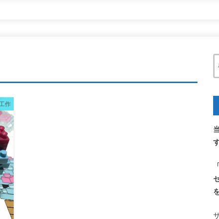
ビーズ
イラスト
ダイソー
セリア
話題
工作