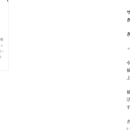
ま
発
ッ
い
ロ