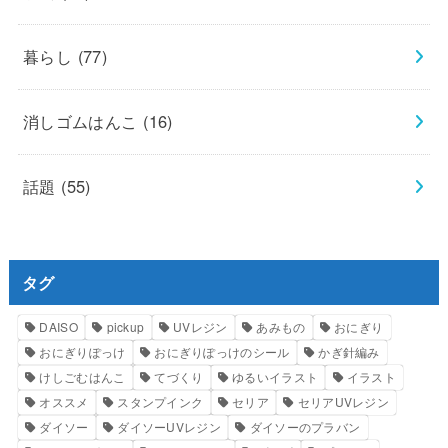
暮らし
(77)
消しゴムはんこ
(16)
話題
(55)
タグ
DAISO
pickup
UVレジン
あみもの
おにぎり
おにぎりぽっけ
おにぎりぽっけのシール
かぎ針編み
けしごむはんこ
てづくり
ゆるいイラスト
イラスト
オススメ
スタンプインク
セリア
セリアUVレジン
ダイソー
ダイソーUVレジン
ダイソーのプラバン