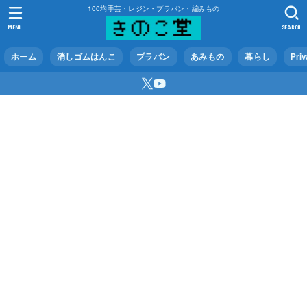
100均手芸・レジン・プラバン・編みもの
MENU
SEARCH
ホーム
消しゴムはんこ
プラバン
あみもの
暮らし
Priv