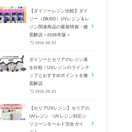
【ダイソーレジン比較】ダイ
ソー（DAISO）UVレジン＆レ
ジン関連商品の最新情報・徹
底解説＜2026年版＞
2026.08.03
ダイソーとセリアのレジン液
を比較！UVレジンのラインナ
ップとおすすめポイントを徹
底解説
2026.08.03
【セリアUVレジン】セリアの
UVレジン・UVレジン対応シ
リコーンモールド完全ガイ
ド！