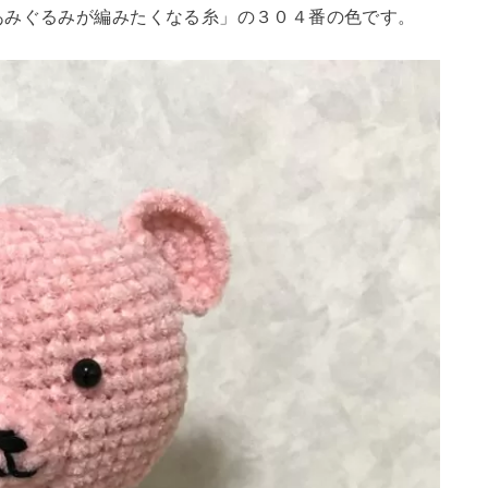
あみぐるみが編みたくなる糸」の３０４番の色です。