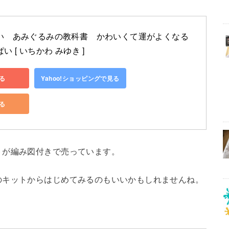
い　あみぐるみの教科書　かわいくて運がよくなる
 [ いちかわ みゆき ]
る
Yahoo!ショッピングで見る
見る
トが編み図付きで売っています。
のキットからはじめてみるのもいいかもしれませんね。