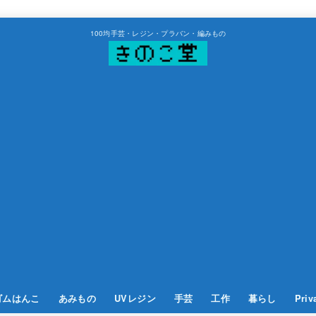
100均手芸・レジン・プラバン・編みもの
ゴムはんこ
あみもの
UVレジン
手芸
工作
暮らし
Priv