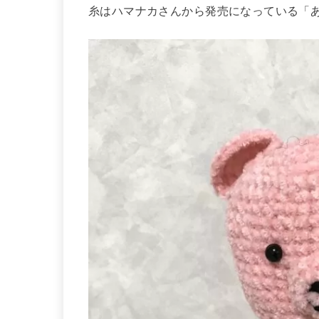
糸はハマナカさんから発売になっている「