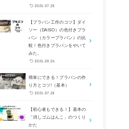
2026.07.28
【プラバン工作のコツ】ダイ
ソー（DAISO）の色付きプラ
バン（カラープラバン）の比
較！色付きプラバンをやいて
みた。
2026.08.04
簡単にできる！プラバンの作
り方とコツ!（基本）
2026.07.28
【初心者もできる！】基本の
「消しゴムはんこ」のつくり
かた