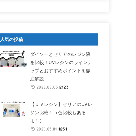
い合わせ
人気の投稿
ダイソーとセリアのレジン液
を比較！UVレジンのラインナ
ップとおすすめポイントを徹
底解説
2123
2026.08.03
【ＵＶレジン】セリアのUVレ
ジン比較！（色比較もある
よ！）
1251
2026.05.01