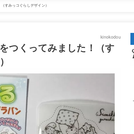
ビーズ
イラスト
ダイソー
セリア
話題
お問
！（すみっコぐらしデザイン）
kinokodou
をつくってみました！（す
）