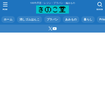
100均手芸・レジン・プラバン・編みもの
MENU
SEARCH
ホーム
消しゴムはんこ
プラバン
あみもの
暮らし
Priv