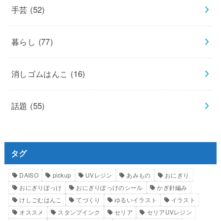
手芸
(52)
暮らし
(77)
消しゴムはんこ
(16)
話題
(55)
タグ
DAISO
pickup
UVレジン
あみもの
おにぎり
おにぎりぽっけ
おにぎりぽっけのシール
かぎ針編み
けしごむはんこ
てづくり
ゆるいイラスト
イラスト
オススメ
スタンプインク
セリア
セリアUVレジン