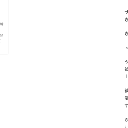
っ
縫
第
ズ