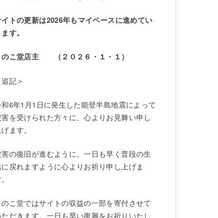
サイトの更新は2026年もマイペースに進めてい
きます。
きのこ堂店主 （２０２６・１・１）
＜追記＞
令和6年1月1日に発生した能登半島地震によって
被害を受けられた方々に、心よりお見舞い申し
上げます。
被害の復旧が進むように、一日も早く普段の生
活に戻れますように心よりお祈り申し上げま
す。
きのこ堂ではサイトの収益の一部を寄付させて
いただきます。一日も早い復興をお祈りいたし