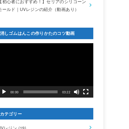
【初心者におすすめ！】セリアのシリコーン
モールド｜UVレジンの紹介（動画あり）
消しゴムはんこの作りかたのコツ動画
動
画
プ
レ
ー
ヤ
ー
00:00
03:22
カテゴリー
UVレジン
(19)