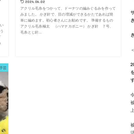
ざ
2024.06.02
アクリル毛糸をつかって、ドーナツの編みぐるみを作って
みました。 かぎ針で、目の増減ができるかたであれば簡
単に編めます。初心者さんにお勧めです。 準備するもの
い
アクリル毛糸極太 （ハマナカボニー） かぎ針 ７号、
う
毛糸とじ針...
ざ
め
手芸