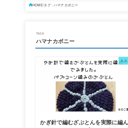
HOME
タグ : ハマナカボニー
ハマナカボニー
あみ
かぎ針で編むざぶとんを実際に編