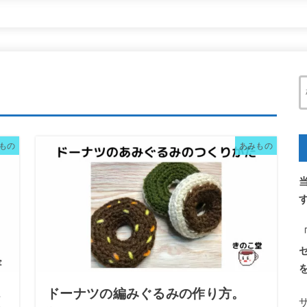
ビーズ
イラスト
ダイソー
セリア
話題
お問
もの
あみもの
ん
ドーナツの編みぐるみの作り方。