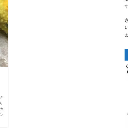
く
き
り
カ
ン