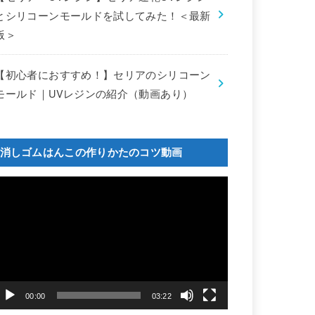
とシリコーンモールドを試してみた！＜最新
版＞
【初心者におすすめ！】セリアのシリコーン
モールド｜UVレジンの紹介（動画あり）
消しゴムはんこの作りかたのコツ動画
動
画
プ
レ
ー
ヤ
ー
00:00
03:22