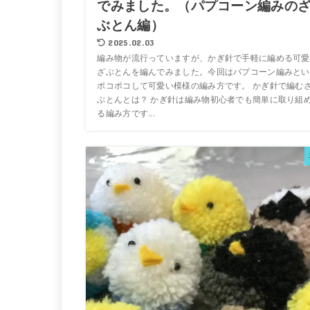
でみました。（パプコーン編みの
ぶとん編）
2025.02.03
編み物が流行っていますが、かぎ針で手軽に編める可愛
ざぶとんを編んでみました。今回はパプコーン編みとい
ポコポコして可愛い模様の編み方です。 かぎ針で編む
ぶとんとは？ かぎ針は編み物初心者でも簡単に取り組
る編み方です...