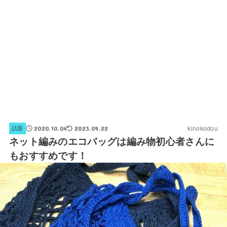
kinokodou
話題
2020.10.04
2023.09.22
ネット編みのエコバッグは編み物初心者さんに
もおすすめです！