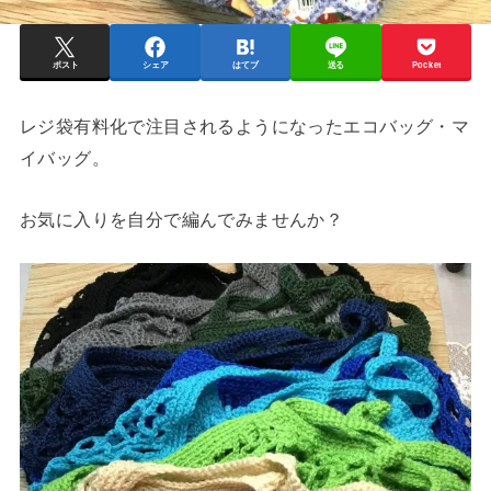
ポスト
シェア
はてブ
送る
Pocket
レジ袋有料化で注目されるようになったエコバッグ・マ
イバッグ。
お気に入りを自分で編んでみませんか？