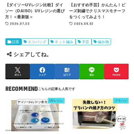
【ダイソーUVレジン比較】ダイ
【おすすめ手芸】かんたん！ビ
ソー（DAISO）UVレジンの選び
ーズ刺繍でクリスマスモチーフ
方！＜最新版＞
をつくってみよう！
2026.07.22
2026.08.03
話題
エコバッグ
ネット編み
手芸
編み物
シェアしてね。
ポスト
シェア
はてブ
送る
Pocket
RECOMMEND
UVレジン
プラバン