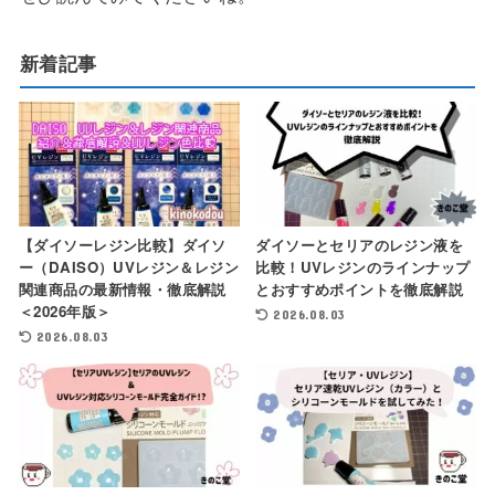
新着記事
【ダイソーレジン比較】ダイソ
ダイソーとセリアのレジン液を
ー（DAISO）UVレジン＆レジン
比較！UVレジンのラインナップ
関連商品の最新情報・徹底解説
とおすすめポイントを徹底解説
＜2026年版＞
2026.08.03
2026.08.03