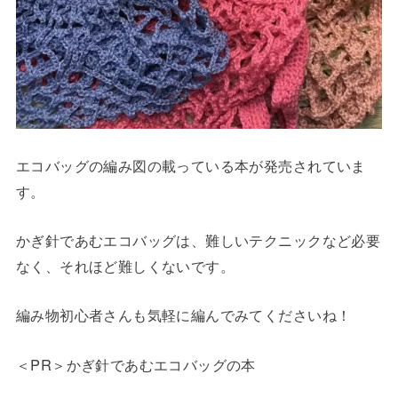
エコバッグの編み図の載っている本が発売されていま
す。
かぎ針であむエコバッグは、難しいテクニックなど必要
なく、それほど難しくないです。
編み物初心者さんも気軽に編んでみてくださいね！
＜PR＞かぎ針であむエコバッグの本