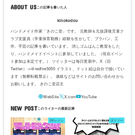
ABOUT US
kinokodou
ハンドメイド作家「きのこ堂」です。 元教師＆元放課後児童ク
ラブ支援員（学童保育勤務）経験を生かして、プラバン、工
作、手芸の記事を書いています。 消しゴムはんこ教室をした
り、ハンドメイドイベントに参加していました。（現在イベン
ト参加は未定です。） ツイッターは毎日更新中。X（旧
Twitter）→＠redfire5050 イラスト、ドット絵は自分で描いてい
ます（無断転載禁止）。 連絡などはサイトのお問い合わせから
お願いします。 きのこ堂店主
NEW POST
UVレジン
ダイソー