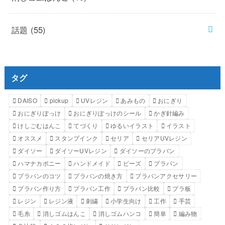
話題
(55)
タグ
DAISO
pickup
UVレジン
あみもの
おにぎり
おにぎりぽっけ
おにぎりぽっけのシール
かぎ針編み
けしごむはんこ
てづくり
ゆるいイラスト
イラスト
オススメ
スタンプインク
セリア
セリアUVレジン
ダイソー
ダイソーUVレジン
ダイソーのプラバン
ハマナカボニー
ハンドメイド
ビーズ
プラバン
プラバンのコツ
プラバンの焼き方
プラバンアクセサリー
プラバン作り方
プラバン工作
プラバン比較
プラ板
レジン
レジン液
刺繍
小学生向け
工作
手芸
毛糸
消しゴムはんこ
消しゴムハンコ
簡単
編み物