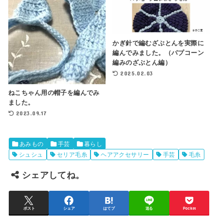
かぎ針で編むざぶとんを実際に
編んでみました。（パプコーン
編みのざぶとん編）
2025.02.03
ねこちゃん用の帽子を編んでみ
ました。
2023.09.17
あみもの
手芸
暮らし
シュシュ
セリア毛糸
ヘアアクセサリー
手芸
毛糸
シェアしてね。
ポスト
シェア
はてブ
送る
Pocket