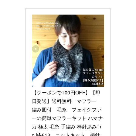
【クーポンで100円OFF】【即
日発送】送料無料　マフラー　
編み図付　毛糸　フェイクファ
ーの簡単マフラーキット ハマナ
カ 極太 毛糸 手編み 棒針あみ n
o.M-818　ニットキット　棒針