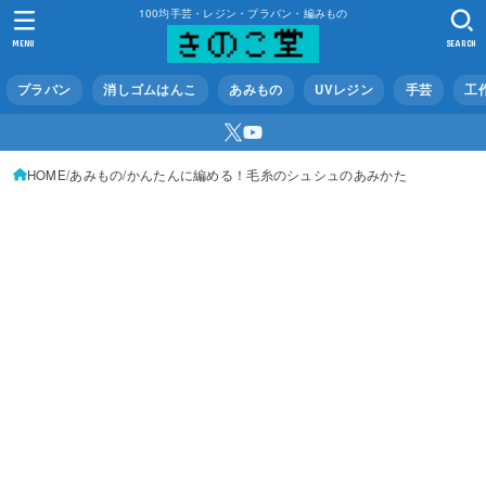
100均手芸・レジン・プラバン・編みもの
MENU
SEARCH
プラバン
消しゴムはんこ
あみもの
UVレジン
手芸
工
HOME
あみもの
かんたんに編める！毛糸のシュシュのあみかた